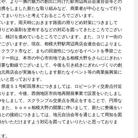
上や、より一層の魅力の創出に向けた駅周辺商店会連合会等との
連携をしました新たな取り組みなど、商業者が中心となって行う
してまいりたいと考えておるところでございます。
ざいます。雨天時におきます路面の滑りどめ対策につきまして
滑りどめ薬剤を塗布するなどの対応を図ってきたところでござい
在、検討を進めているところでございます。また、コリドー街の
でございますが、現在、相模大野駅周辺商店会連合会によりまし
トクラフト市など、まちの回遊性につながるイベントを季節ごと
リドー街は、本市の中心市街地である相模大野をさらににぎわい
重要な動線でございまして、今後も引き続きにぎわいづくりの創
地元商店会が実施をいたします新たなイベント等の商業振興策に
たいと思っております。
。県道５１号町田厚木につきましては、ロビーシティ交差点付近
おります。今後、西側地区市街地再開発事業で設置をいたしまし
伸をしまして、スクランブル交差点を廃止をすることで、円滑な
。また、ｂｏｎｏ相模大野の開業に伴いまして、新たに整備をい
路との接続につきましては、地元自治会等を通じまして周知を図
解がいただけますよう対応を図ってまいりたいと思っておりま
ます。