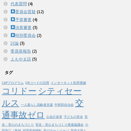
代表質問
(4)
委員会質疑
(12)
予算審査
(4)
決算審査
(3)
特別委員会
(2)
討論
(3)
委員長報告
(2)
よもやま話
(5)
タグ
CAPプログラム
QRコードの活用
インターネット犯罪撲滅
コリドー
シティセー
ルス
交
一人暮らし高齢者支援
中和田自治会
通事故ゼロ
公会計改革
子どもの安全
安
全・安心のまちづくり
安全・安心まちづくり推進協議会
小
田急江ノ島線
岩国基地移転
市のホームページ
市内大学と