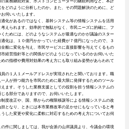
時の業務継続対策、ホストコンピューターの継続利用など、本計
状をどのように分析したのか。また、その問題解決のために、ど
かお伺いいたします。
最適化があるのではなく、基幹システム等の情報システムを活用
と考えられます。効率的で無駄がなく、市民ニーズに的確に、フ
いくためには、どのようなシステムが最適なのかが議論のスター
最適化は、１０億円かかっていた経費が７億円になったので、３
務全般に変化を与え、市民サービスに直接影響を与えてくるもの
都市経営指針等との関係がどのようになっているのかお伺いいた
ための指標や費用対効果の考え方にも取り組み姿勢があらわれて
職員の１人１メールアドレスが実現されたと聞いております。職
人一人が持つ能力を市民のために最大限に発揮するためのツール
考えます。そうした業務支援としての役割を担う情報システムの
通じる部分でありますので、お伺いいたします。
の制度改正や、国、県からの権限移譲等による情報システムの改
負担となり、ときには本市業務改革の足かせにもなっていると考
こうした変更や変化に柔軟に対応するための考え方についてお伺
この件に関しましては、我が会派の山岸議員より、今議会の環境