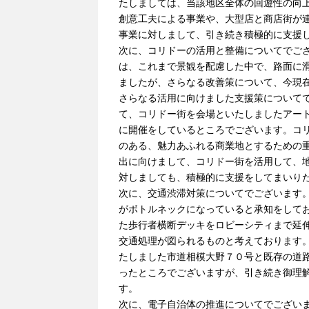
たしましては、当該地区全体の回遊性の向
創意工夫による事業や、大型店と商店街が
事業に対しまして、引き続き積極的に支援
次に、コリドーの活用と整備についてでご
は、これまで景観を配慮した中で、路面に
ましたが、さらなる改善策について、今現
さらなる活用に向けました支援策について
て、コリドー街を会場といたしましたアー
に開催をしているところでございます。コ
のある、魅力あふれる商業地とするための
出に向けまして、コリドー街を活用して、
対しましても、積極的に支援をしてまいり
次に、交通渋滞対策についてでございます
がボトルネックになっていると承知をして
た歩行者横断デッキをロビーシティまで延
交通処理が図られるものと考えております
たしました市道相模大野７０号と既存の道
ったところでございますが、引き続き御理
す。
次に、電子自治体の推進についてでござい