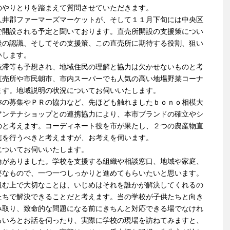
のやりとりを踏まえて質問させていただきます。
久井郡ファーマーズマーケットが、そして１１月下旬には中央区
で開設される予定と聞いております。直売所開設の支援策につい
後の認識、そしてその支援策、この直売所に期待する役割、狙い
いします。
渋滞等も予想され、地域住民の理解と協力は欠かせないものと考
直売所や市民朝市、市内スーパーでも人気の高い地場野菜コーナ
ます。地域説明の状況についてお伺いいたします。
称の募集やＰＲの協力など、先ほども触れましたｂｏｎｏ相模大
アンテナショップとの連携協力により、本市ブランドの確立やシ
のと考えます。コーディネート役を市が果たし、２つの農産物直
信を行うべきと考えますが、お考えを伺います。
についてお伺いいたします。
論がありました。学校を支援する組織や相談窓口、地域や家庭、
要なもので、一つ一つしっかりと進めてもらいたいと思います。
組む上で大切なことは、いじめはそれを誰かが解決してくれるの
たちで解決できることだと考えます。当の学校が子供たちと向き
み取り、致命的な問題になる前にきちんと対応できる場でなけれ
ろいろとお話を伺ったり、実際に学校の現場を訪ねてみますと、