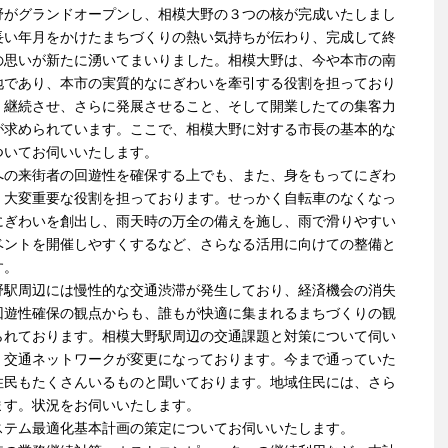
野がグランドオープンし、相模大野の３つの核が完成いたしまし
長い年月をかけたまちづくりの熱い気持ちが伝わり、完成して終
の思いが新たに湧いてまいりました。相模大野は、今や本市の南
地であり、本市の実質的なにぎわいを牽引する役割を担っており
、継続させ、さらに発展させること、そして開業したての集客力
が求められています。ここで、相模大野に対する市長の基本的な
ついてお伺いいたします。
への来街者の回遊性を確保する上でも、また、身をもってにぎわ
、大変重要な役割を担っております。せっかく自転車のなくなっ
にぎわいを創出し、雨天時の万全の備えを施し、雨で滑りやすい
ベントを開催しやすくするなど、さらなる活用に向けての整備と
す。
野駅周辺には慢性的な交通渋滞が発生しており、経済機会の消失
回遊性確保の観点からも、誰もが快適に集まれるまちづくりの観
られております。相模大野駅周辺の交通課題と対策について伺い
、交通ネットワークが変更になっております。今まで通っていた
住民もたくさんいるものと聞いております。地域住民には、さら
ます。状況をお伺いいたします。
ステム最適化基本計画の策定についてお伺いいたします。