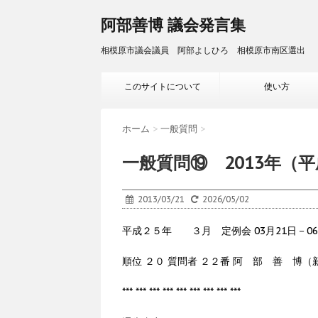
阿部善博 議会発言集
相模原市議会議員 阿部よしひろ 相模原市南区選出
このサイトについて
使い方
ホーム
>
一般質問
>
一般質問⑲ 2013年（平
2013/03/21
2026/05/02
平成２５年 ３月 定例会 03月21日－0
順位 ２０ 質問者 ２２番 阿 部 善 博
*** *** *** *** *** *** *** *** ***