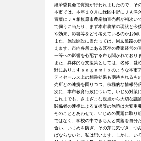
経済委員会で質疑が行われましたので、そ
本市では、本年１０月に緑区中野にＪＡ津
青葉にＪＡ相模原市農産物直売所が相次い
て伺うに当たり、まず本市農業の現状と今
や効果、影響等をどう考えているのかお伺
また、施設開設に当たっては、周辺道路の
えます。市内各所にある既存の農家経営の
ー等への影響を心配する声も聞かれており
また、具体的な支援策としては、名称、愛
野にありますｓａｇａｍｉｘのような本市
ティセールス上の相乗効果も期待されるも
売所との連携を図りつつ、積極的な情報発
次に、本市教育行政について、いじめ対策
これまでも、さまざまな視点から大切な議
関係者の連携による支援等の施策は大変重
そのこととあわせて、いじめの問題に取り
ではなく、学校の中できちんと問題を自分
合い、いじめを防ぎ、その芽に気づき、つ
ばならないと、私は思います。しかし、い