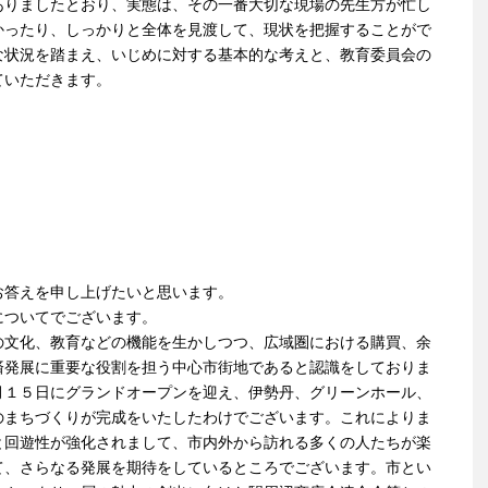
ありましたとおり、実態は、その一番大切な現場の先生方が忙し
かったり、しっかりと全体を見渡して、現状を把握することがで
な状況を踏まえ、いじめに対する基本的な考えと、教育委員会の
ていただきます。
お答えを申し上げたいと思います。
についてでございます。
の文化、教育などの機能を生かしつつ、広域圏における購買、余
済発展に重要な役割を担う中心市街地であると認識をしておりま
月１５日にグランドオープンを迎え、伊勢丹、グリーンホール、
のまちづくりが完成をいたしたわけでございます。これによりま
と回遊性が強化されまして、市内外から訪れる多くの人たちが楽
て、さらなる発展を期待をしているところでございます。市とい