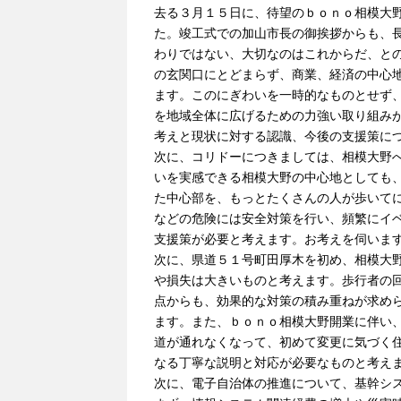
去る３月１５日に、待望のｂｏｎｏ相模大
た。竣工式での加山市長の御挨拶からも、
わりではない、大切なのはこれからだ、と
の玄関口にとどまらず、商業、経済の中心
ます。このにぎわいを一時的なものとせず
を地域全体に広げるための力強い取り組み
考えと現状に対する認識、今後の支援策に
次に、コリドーにつきましては、相模大野
いを実感できる相模大野の中心地としても
た中心部を、もっとたくさんの人が歩いて
などの危険には安全対策を行い、頻繁にイ
支援策が必要と考えます。お考えを伺いま
次に、県道５１号町田厚木を初め、相模大
や損失は大きいものと考えます。歩行者の
点からも、効果的な対策の積み重ねが求め
ます。また、ｂｏｎｏ相模大野開業に伴い
道が通れなくなって、初めて変更に気づく
なる丁寧な説明と対応が必要なものと考え
次に、電子自治体の推進について、基幹シ