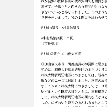
我が会派の佐藤会長の代表質問でも指摘が
過ぎて、子供たちと向き合う時間がとれな
きないでいると感じられました。このよう
見解を伺いまして、私の１問目を終わらせ
P.336 ○議長 中村昌治議長
○中村昌治議長 市長。
〔市長登壇〕
P.336 ◎答弁 加山俊夫市長
◎加山俊夫市長 阿部議員の御質問に逐次
初めに、相模大野駅周辺地区のまちづくり
相模大野駅周辺地区につきましては、既存
暇などのニーズに対応しました、本市の経
す。ｂｏｎｏ相模大野につきましては、３
駅ビルという既存の核とともに、三核構造
して、相模大野駅周辺地区の面的な広がり
しめ、にぎわいと魅力のあふれるまちとし