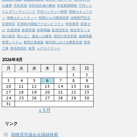
の連携
市民意識
市街化区域の農地
市道東林間線
庁内シス
テムダウンサイジング
庁内ベンチャー制度
情報セキュリテ
ィ
情報セキュリティー
民間からの職員採用
法制部門設立
災害対応
災害時の情報アクセシビリティ
特別保育
犯罪ゼ
ロ
生産緑地
産業育成
米軍再編
経済活性化
統合型ＧＩＳ
緑の保全
脱たばこ
議会への報告
踏切の安全対策
道路情報
管理システム
都市計画道路
都市部における農業支援
防音
工事
青色防犯灯
食育
ｅデモクラシー
2026年8月
月
火
水
木
金
土
日
1
2
3
4
5
6
7
8
9
10
11
12
13
14
15
16
17
18
19
20
21
22
23
24
25
26
27
28
29
30
31
« 5月
リンク
相模原市議会会議録検索