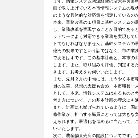
まず、情報システム関連経費の増大や災害
画で取り上げている本市情報システムの現
のような具体的な対応策を想定しているの
本来、業務改革の１項目に基幹システムの
し、業務改革を実現することが目的である
ットワークよく対応できる業務を実現して
トでなければなりません。基幹システムの
億円の効果ですという話ではなく、市の業
であるはずです。この基本計画と、本市の
します。また、取り組みを評価、判定する
きます。お考えをお伺いいたします。
また、先月２月の中旬には、ようやく本市
員の改善、発想の支援も含め、本市職員一
として、本来、情報システムはあるものと
考え方について、この基本計画の理念にも
また、計画にも挙げられているように、国
修作業が、担当する職員にとっては大きな
えられます。最適化を進めるに当たって、
いいたします。
次に、農産物直売所の開設についてです。