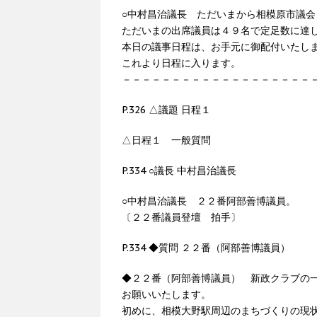
○中村昌治議長 ただいまから相模原市議
ただいまの出席議員は４９名で定足数に達
本日の議事日程は、お手元に御配付いたし
これより日程に入ります。
－－－－－－－－－－－－－－－－－－－
P.326 △議題 日程１
△日程１ 一般質問
P.334 ○議長 中村昌治議長
○中村昌治議長 ２２番阿部善博議員。
〔２２番議員登壇 拍手〕
P.334 ◆質問 ２２番（阿部善博議員）
◆２２番（阿部善博議員） 新政クラブの
お願いいたします。
初めに、相模大野駅周辺のまちづくりの現