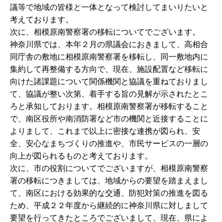
議等で地域の皆様と一体となって検討してまいりたいと
考えております。
次に、相模原南警察署の移転についてでございます。
神奈川県では、本年２月の県議会におきまして、高相合
同庁舎の敷地に相模原南警察署を移転し、同一敷地内に
集約して再整備する方向で、現在、施設配置など移転に
向けた諸課題について関係機関と協議を重ねておりまし
て、協議が整い次第、着手する旨の見解が示されたとこ
ろと承知しております。相模原南警察署が移転すること
で、南区役所や南消防署など市の機関と近接することに
よりまして、これまで以上に密接な連携が図られ、安
全、安心なまちづくりの推進や、市民サービスの一層の
向上が図られるものと考えております。
次に、市の役割についてでございますが、相模原南警察
署の移転につきましては、地域からの要望を踏まえまし
て、南区における効果的な交通、防犯対策の推進を図る
ため、平成２２年度から継続的に神奈川県に対しまして
要望を行ってきたところでございまして、現在、県によ