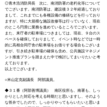
◎青木浩消防局長 次に、南消防署の老朽化等について
でございます。南消防署は、建設後３２年経過しており
まして、これまでにも各種設備の修繕などを行っており
ますが、特に大規模な施設改修等は行っていなく、現在
のところ円滑に業務を進めているところでございます。
また、来庁者の駐車場につきましては、現在、９台のス
ペースを確保しておりまして、イベント時などでは一時
的に高相合同庁舎の駐車場をお借りする場合もございま
すが、引き続き駐車場の確保も含め、公共施設マネジメ
ント推進プランを踏まえた中で検討してまいりたいと考
えております。
以上でございます。
○米山定克副議長 阿部議員。
◆３１番（阿部善博議員） 南区役所も、南署も、しっ
かりとした対応を考える時期だと思いますし、そのよう
な答弁でしたので、しっかりやってもらいたいと思いま