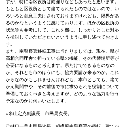
すが、特に南区役所は雨漏りなどもあったと思います。
もともと区役所として建てられたものではないので、い
ろいろと創意工夫はされておりますけれども、限界があ
るのかなというように感じております。ほかの区役所の
状況等も参考にして、これを機に、しっかりとした対応
を検討していただきたいというように申し述べておきま
す。
また、南警察署移転工事に当たりましては、現在、県が
高相合同庁舎で担っている県の機能、その代替場所等が
必要になるものと考えます。県だけでできるものなの
か、それとも市のほうにも、協力要請が来るのか。これ
からなのかもしれませんけれども、本市としても、建て
かえ期間中や、その前後で市に求められる役割について
準備しておくべきと考えますが、どのような協力を行う
予定なのかお伺いいたします。
○米山定克副議長 市民局次長。
◎樋口一美市民局次長 相模原南警察署の移転、建てか