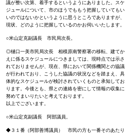
議が整い次第、着手するというようにありました。スケ
ジュールについて、市のほうでももう把握していてもい
いのではないかというように思うところでありますが、
現状、どのように把握しているのかお伺いいたします。
○米山定克副議長 市民局次長。
◎樋口一美市民局次長 相模原南警察署の移転、建てか
えに係るスケジュールにつきましては、現時点では示さ
れておりませんが、現在、県において関係機関との協議
が行われており、こうした協議の状況などを踏まえ、具
体的なスケジュールが検討されていくものと承知してお
ります。今後とも、県との連絡を密にして情報の収集に
努めてまいりたいと考えております。
以上でございます。
○米山定克副議長 阿部議員。
◆３１番（阿部善博議員） 市民の方も一番そのあたり