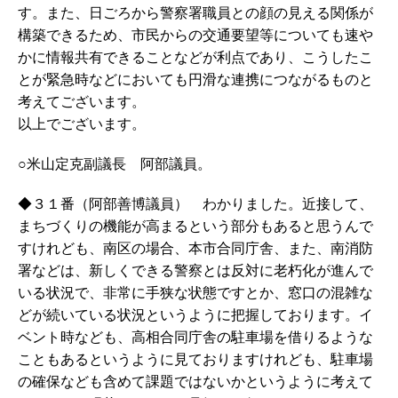
す。また、日ごろから警察署職員との顔の見える関係が
構築できるため、市民からの交通要望等についても速や
かに情報共有できることなどが利点であり、こうしたこ
とが緊急時などにおいても円滑な連携につながるものと
考えてございます。
以上でございます。
○米山定克副議長 阿部議員。
◆３１番（阿部善博議員） わかりました。近接して、
まちづくりの機能が高まるという部分もあると思うんで
すけれども、南区の場合、本市合同庁舎、また、南消防
署などは、新しくできる警察とは反対に老朽化が進んで
いる状況で、非常に手狭な状態ですとか、窓口の混雑な
どが続いている状況というように把握しております。イ
ベント時なども、高相合同庁舎の駐車場を借りるような
こともあるというように見ておりますけれども、駐車場
の確保なども含めて課題ではないかというように考えて