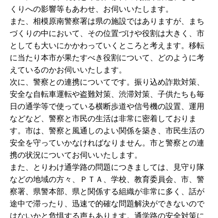
くりへの影響等もあわせ、お伺いいたします。
また、相模原南警察署は県の施設ではありますが、まち
づくりの中において、その位置づけや役割は大きく、市
としても大いにかかわっていくところと考えます。移転
に当たり本市が果たすべき役割について、どのように考
えているのかお伺いいたします。
次に、警察との連携についてです。振り込め詐欺対策、
安全な自転車運転や盗難対策、渋滞対策、子供たちも毎
日の通学等で使っている横断歩道や信号機の設置、運用
などなど、警察と市民の生活は非常に密着しておりま
す。市は、警察と風通しのよい関係を築き、市民生活の
安全を守っていかなければなりません。市と警察との連
携の状況についてお伺いいたします。
また、とりわけ通学路の問題につきましては、見守り隊
などの地域の方々、ＰＴＡ、学校、教育委員会、市、警
察署、県警本部、県と関係する組織が非常に多く、話が
途中で滞ったり、迅速で的確な問題解決ができないので
はないかと危惧する声もあります。通学路の安全対策に