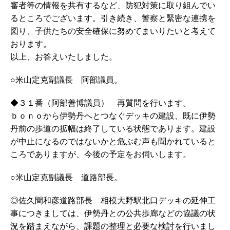
審者等の情報を共有するなど、防犯対策に取り組んでい
るところでございます。引き続き、警察と緊密な連携を
図り、子供たちの安全確保に努めてまいりたいと考えて
おります。
以上、お答えいたしました。
○米山定克副議長 阿部議員。
◆３１番（阿部善博議員） 再質問を行います。
ｂｏｎｏから伊勢丹へとつなぐデッキの建設、既に伊勢
丹前の歩道の拡幅は終了している状態であります。建設
が中止になるのではないかと危ぶむ声も聞かれていると
ころでありますが、今後の予定をお伺いします。
○米山定克副議長 道路部長。
◎佐久間和彦道路部長 相模大野駅北口デッキの延伸工
事につきましては、伊勢丹との公共歩廊などの協議の状
況を踏まえながら、課題の整理と必要な検討を行いまし