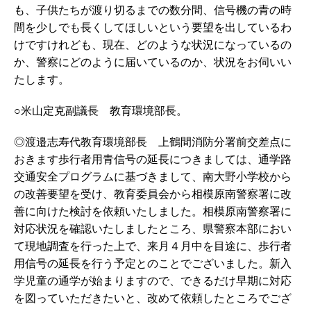
も、子供たちが渡り切るまでの数分間、信号機の青の時
間を少しでも長くしてほしいという要望を出しているわ
けですけれども、現在、どのような状況になっているの
か、警察にどのように届いているのか、状況をお伺いい
たします。
○米山定克副議長 教育環境部長。
◎渡邉志寿代教育環境部長 上鶴間消防分署前交差点に
おきます歩行者用青信号の延長につきましては、通学路
交通安全プログラムに基づきまして、南大野小学校から
の改善要望を受け、教育委員会から相模原南警察署に改
善に向けた検討を依頼いたしました。相模原南警察署に
対応状況を確認いたしましたところ、県警察本部におい
て現地調査を行った上で、来月４月中を目途に、歩行者
用信号の延長を行う予定とのことでございました。新入
学児童の通学が始まりますので、できるだけ早期に対応
を図っていただきたいと、改めて依頼したところでござ