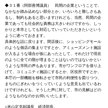
◆３１番（阿部善博議員） 民間の企業ということで、
なかなか踏み込めない部分とか、いろいろと難しさもあ
るし、制約もあると思いますけれども、当然、民間の企
業であっても社会的な責務は大きいわけですから、しっ
かりと本市としても対応していっていただきたいという
ように述べておきます。
具体的な話に戻ります。閉店後に、ショッピングモール
のような個店の集まりですとか、アミューズメント施設
が入るような場合が仮にあったとして、それだけで現在
のように全ての階が埋まることはないのではないかとい
うような市民の声もあります。市がワンフロアを借り上
げて、コミュニティ施設にするとか、区役所ですとか、
本庁の一部機能を移転させて市民の利便性を図りつつ、
まちのにぎわいをつくっていくような意見も出ているわ
けですけれども、そうした声に対して、市の見解はどの
ようなものなのかお伺いいたします。
○米山定克副議長 経済部長。