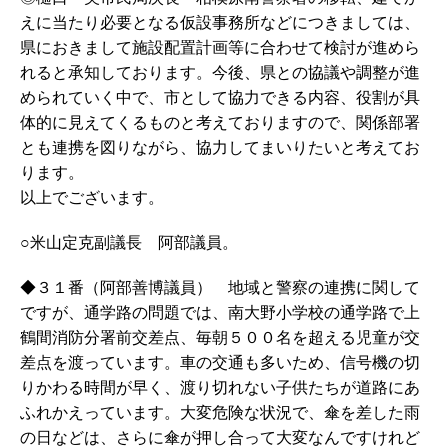
えに当たり必要となる仮設事務所などにつきましては、
県におきまして施設配置計画等に合わせて検討が進めら
れると承知しております。今後、県との協議や調整が進
められていく中で、市として協力できる内容、役割が具
体的に見えてくるものと考えておりますので、関係部署
とも連携を図りながら、協力してまいりたいと考えてお
ります。
以上でございます。
○米山定克副議長 阿部議員。
◆３１番（阿部善博議員） 地域と警察の連携に関して
ですが、通学路の問題では、南大野小学校の通学路で上
鶴間消防分署前交差点、毎朝５００名を超える児童が交
差点を渡っています。車の交通も多いため、信号機の切
りかわる時間が早く、渡り切れない子供たちが道路にあ
ふれかえっています。大変危険な状況で、傘を差した雨
の日などは、さらに傘が押し合って大変なんですけれど