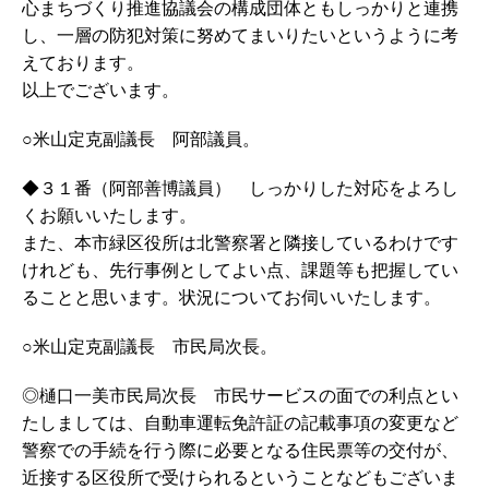
心まちづくり推進協議会の構成団体ともしっかりと連携
し、一層の防犯対策に努めてまいりたいというように考
えております。
以上でございます。
○米山定克副議長 阿部議員。
◆３１番（阿部善博議員） しっかりした対応をよろし
くお願いいたします。
また、本市緑区役所は北警察署と隣接しているわけです
けれども、先行事例としてよい点、課題等も把握してい
ることと思います。状況についてお伺いいたします。
○米山定克副議長 市民局次長。
◎樋口一美市民局次長 市民サービスの面での利点とい
たしましては、自動車運転免許証の記載事項の変更など
警察での手続を行う際に必要となる住民票等の交付が、
近接する区役所で受けられるということなどもございま