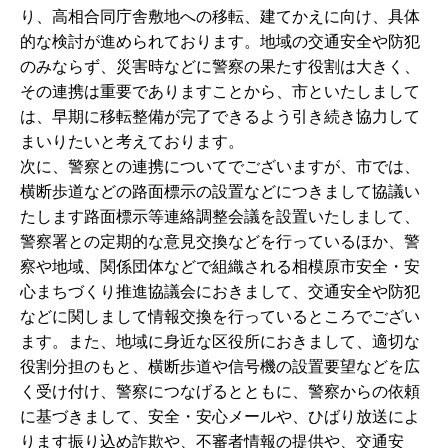
り、高相合同庁舎敷地への移転、建てかえに向け、具体
的な検討が進められております。地域の交通安全や防犯
のみならず、災害時などに警察の果たす役割は大きく、
その連携は重要でありますことから、市といたしまして
は、早期に移転整備が完了できるよう引き続き協力して
まいりたいと考えております。
次に、警察との連携についてでございますが、市では、
横断歩道などの路面標示の設置などにつきまして協議い
たします路面標示等連絡調整会議を設置いたしまして、
警察署との定期的な意見交換などを行っているほか、警
察や地域、関係団体などで組織される相模原市安全・安
心まちづくり推進協議会におきまして、交通安全や防犯
などに関しまして情報交換を行っているところでござい
ます。また、地域に身近な区役所におきまして、適切な
役割分担のもと、横断歩道や信号機の設置要望などを広
く受け付け、警察につなげるとともに、警察からの依頼
に基づきまして、安全・安心メールや、ひばり放送によ
ります振り込め詐欺や、不審者情報の提供や、交通安