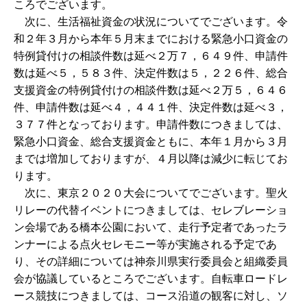
ころでございます。
次に、生活福祉資金の状況についてでございます。令
和２年３月から本年５月末までにおける緊急小口資金の
特例貸付けの相談件数は延べ２万７，６４９件、申請件
数は延べ５，５８３件、決定件数は５，２２６件、総合
支援資金の特例貸付けの相談件数は延べ２万５，６４６
件、申請件数は延べ４，４４１件、決定件数は延べ３，
３７７件となっております。申請件数につきましては、
緊急小口資金、総合支援資金ともに、本年１月から３月
までは増加しておりますが、４月以降は減少に転じてお
ります。
次に、東京２０２０大会についてでございます。聖火
リレーの代替イベントにつきましては、セレブレーショ
ン会場である橋本公園において、走行予定者であったラ
ンナーによる点火セレモニー等が実施される予定であ
り、その詳細については神奈川県実行委員会と組織委員
会が協議しているところでございます。自転車ロードレ
ース競技につきましては、コース沿道の観客に対し、ソ