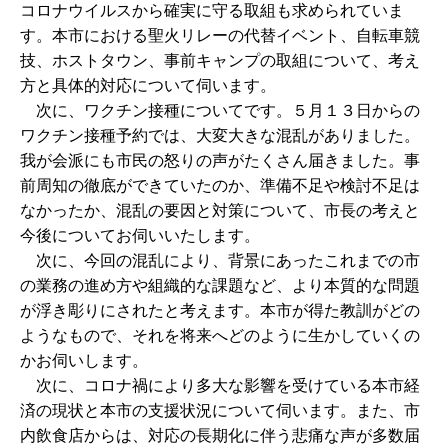
コロナウイルスから確実に守る取組も求められていま
す。本市における聖火リレーの代替イベント、自転車競
技、ホストタウン、事前キャンプの取組について、考え
方と具体的対応について伺います。
次に、ワクチン接種についてです。５月１３日からの
ワクチン接種予約では、大変大きな混乱がありました。
我が会派にも市民の怒りの声がたくさん届きました。事
前周知の徹底ができていたのか、準備不足や検討不足は
なかったか、混乱の要因と対策について、市長の考えと
今後についてお伺いいたします。
次に、今回の混乱により、背景にあったこれまでの市
の業務の進め方や組織的な課題など、より本質的な問題
が浮き彫りにされたと考えます。本市が得た教訓がどの
ようなもので、それを将来へどのように生かしていくの
かお伺いします。
次に、コロナ禍により多大な影響を受けている本市経
済の現状と本市の支援状況について伺います。また、市
内飲食店からは、対応の長期化に伴う悲痛な声が多数届