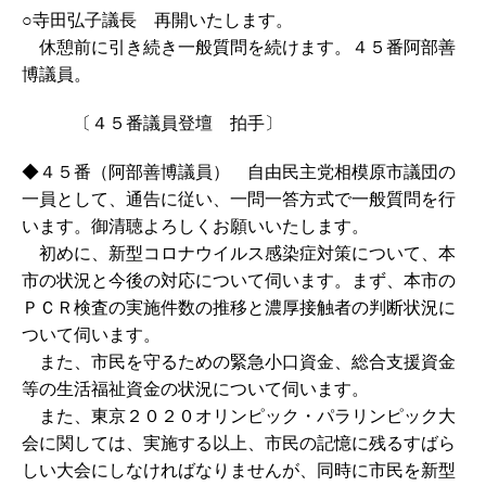
○寺田弘子議長 再開いたします。
休憩前に引き続き一般質問を続けます。４５番阿部善
博議員。
〔４５番議員登壇 拍手〕
◆４５番（阿部善博議員） 自由民主党相模原市議団の
一員として、通告に従い、一問一答方式で一般質問を行
います。御清聴よろしくお願いいたします。
初めに、新型コロナウイルス感染症対策について、本
市の状況と今後の対応について伺います。まず、本市の
ＰＣＲ検査の実施件数の推移と濃厚接触者の判断状況に
ついて伺います。
また、市民を守るための緊急小口資金、総合支援資金
等の生活福祉資金の状況について伺います。
また、東京２０２０オリンピック・パラリンピック大
会に関しては、実施する以上、市民の記憶に残るすばら
しい大会にしなければなりませんが、同時に市民を新型