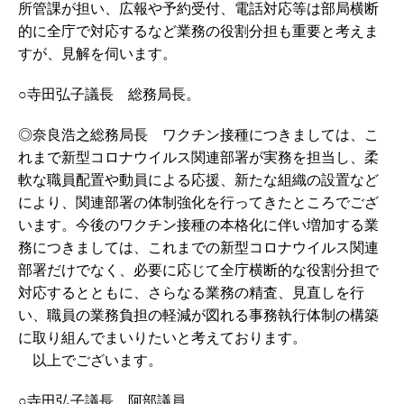
所管課が担い、広報や予約受付、電話対応等は部局横断
的に全庁で対応するなど業務の役割分担も重要と考えま
すが、見解を伺います。
○寺田弘子議長 総務局長。
◎奈良浩之総務局長 ワクチン接種につきましては、こ
れまで新型コロナウイルス関連部署が実務を担当し、柔
軟な職員配置や動員による応援、新たな組織の設置など
により、関連部署の体制強化を行ってきたところでござ
います。今後のワクチン接種の本格化に伴い増加する業
務につきましては、これまでの新型コロナウイルス関連
部署だけでなく、必要に応じて全庁横断的な役割分担で
対応するとともに、さらなる業務の精査、見直しを行
い、職員の業務負担の軽減が図れる事務執行体制の構築
に取り組んでまいりたいと考えております。
以上でございます。
○寺田弘子議長 阿部議員。