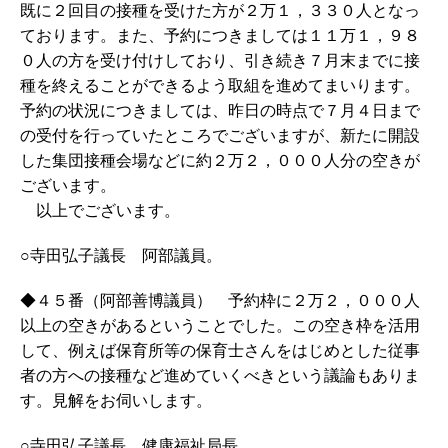
既に２回目の接種を受けた方が２万１，３３０人となっ
ております。また、予約につきましては１１万１，９８
０人の方を受け付けしており、引き続き７月末までに接
種を終えることができるよう取組を進めてまいります。
予約の状況につきましては、昨日の時点で７月４日まで
の受付を行っていたところでございますが、新たに開設
した集団接種会場などに約２万２，０００人分の空きが
ございます。
以上でございます。
○寺田弘子議長 阿部議員。
◆４５番（阿部善博議員） 予約枠に２万２，０００人
以上の空きがあるということでした。この空き枠を活用
して、例えば保育所等の保育士さんをはじめとした従事
者の方への接種など進めていくべきという議論もありま
す。見解をお伺いします。
○寺田弘子議長 健康福祉局長。