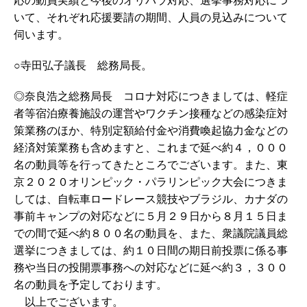
応の動員実績と今後のオリパラ対応、選挙事務対応につ
いて、それぞれ応援要請の期間、人員の見込みについて
伺います。
○寺田弘子議長 総務局長。
◎奈良浩之総務局長 コロナ対応につきましては、軽症
者等宿泊療養施設の運営やワクチン接種などの感染症対
策業務のほか、特別定額給付金や消費喚起協力金などの
経済対策業務も含めますと、これまで延べ約４，０００
名の動員等を行ってきたところでございます。また、東
京２０２０オリンピック・パラリンピック大会につきま
しては、自転車ロードレース競技やブラジル、カナダの
事前キャンプの対応などに５月２９日から８月１５日ま
での間で延べ約８００名の動員を、また、衆議院議員総
選挙につきましては、約１０日間の期日前投票に係る事
務や当日の投開票事務への対応などに延べ約３，３００
名の動員を予定しております。
以上でございます。