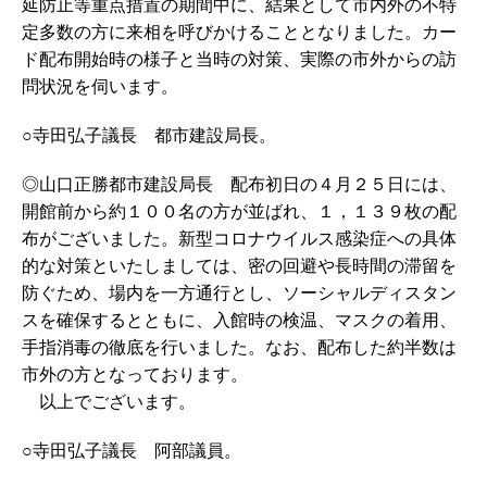
延防止等重点措置の期間中に、結果として市内外の不特
定多数の方に来相を呼びかけることとなりました。カー
ド配布開始時の様子と当時の対策、実際の市外からの訪
問状況を伺います。
○寺田弘子議長 都市建設局長。
◎山口正勝都市建設局長 配布初日の４月２５日には、
開館前から約１００名の方が並ばれ、１，１３９枚の配
布がございました。新型コロナウイルス感染症への具体
的な対策といたしましては、密の回避や長時間の滞留を
防ぐため、場内を一方通行とし、ソーシャルディスタン
スを確保するとともに、入館時の検温、マスクの着用、
手指消毒の徹底を行いました。なお、配布した約半数は
市外の方となっております。
以上でございます。
○寺田弘子議長 阿部議員。