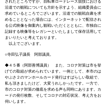
されたところですが、自転車ロードレース競技における
沿道での観戦についても方針を示すよう、組織委員会に
求めているところでございます。沿道での観戦自粛を求
めることとなった場合には、インターネットで配信され
る公式映像を御案内し観戦いただくとともに、市独自に
記録する映像等をレガシーといたしまして保存活用して
まいりたいと考えております。
以上でございます。
○寺田弘子議長 阿部議員。
◆４５番（阿部善博議員） また、コロナ対策は市を挙
げての取組が求められています。一例として、本市のは
やぶさ２のマンホールカード発行はすばらしい取組で、
私も頂きましたけど、大変うれしかったです。一方で、
市のコロナ対策の徹底を求める声も同時にあります。カ
ードの発行枚数、そしてコロナの対応状況、考え方をお
伺いします。