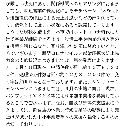
が厳しい状況にあり、関係機関へのヒアリングにおきま
しても、時短営業の長期化によるモチベーションの低下
や酒類提供の停止による売上げ減少などの声を伺ってお
り、依然として厳しい状況にあると認識しております。
こうした現状を踏まえ、本市ではポストコロナ時代に向
けて事業が継続できるよう、設備工事や物品の購入等の
支援策を講じるなど、寄り添った対応に努めているとこ
ろでございます。新型コロナウイルス感染症拡大防止協
力金の支給状況につきましては、県の発表によります
と、６月１８日現在、申請件数が延べ約１３万８，２０
０件、処理済み件数は延べ約１２万８，２００件で、交
付率は約９５％となっております。また、サンキューキ
ャンペーンにつきましては、９月の実施に向け、現在、
パンフレットやＳＮＳ等により参加事業者を募集してい
るところでございます。なお、国及び県等の支援策につ
きましては、飲食店の休業、時短営業等の影響により売
上げが減少した中小事業者等への支援を強化するものと
承知しております。