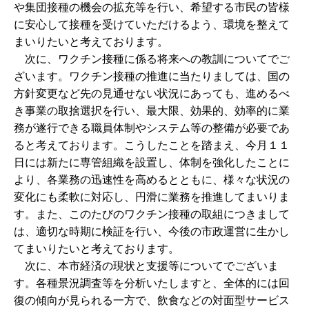
や集団接種の機会の拡充等を行い、希望する市民の皆様
に安心して接種を受けていただけるよう、環境を整えて
まいりたいと考えております。
次に、ワクチン接種に係る将来への教訓についてでご
ざいます。ワクチン接種の推進に当たりましては、国の
方針変更など先の見通せない状況にあっても、進めるべ
き事業の取捨選択を行い、最大限、効果的、効率的に業
務が遂行できる職員体制やシステム等の整備が必要であ
ると考えております。こうしたことを踏まえ、今月１１
日には新たに専管組織を設置し、体制を強化したことに
より、各業務の迅速性を高めるとともに、様々な状況の
変化にも柔軟に対応し、円滑に業務を推進してまいりま
す。また、このたびのワクチン接種の取組につきまして
は、適切な時期に検証を行い、今後の市政運営に生かし
てまいりたいと考えております。
次に、本市経済の現状と支援等についてでございま
す。各種景況調査等を分析いたしますと、全体的には回
復の傾向が見られる一方で、飲食などの対面型サービス