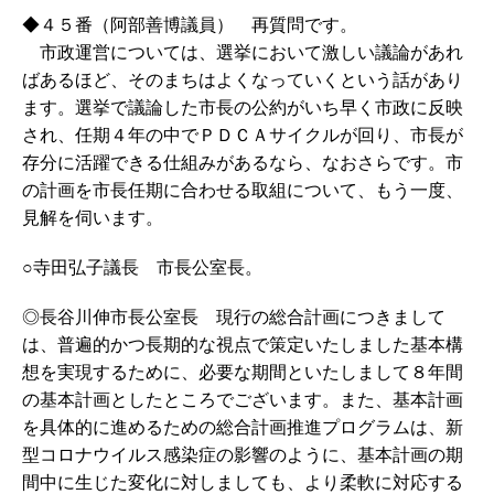
◆４５番（阿部善博議員） 再質問です。
市政運営については、選挙において激しい議論があれ
ばあるほど、そのまちはよくなっていくという話があり
ます。選挙で議論した市長の公約がいち早く市政に反映
され、任期４年の中でＰＤＣＡサイクルが回り、市長が
存分に活躍できる仕組みがあるなら、なおさらです。市
の計画を市長任期に合わせる取組について、もう一度、
見解を伺います。
○寺田弘子議長 市長公室長。
◎長谷川伸市長公室長 現行の総合計画につきまして
は、普遍的かつ長期的な視点で策定いたしました基本構
想を実現するために、必要な期間といたしまして８年間
の基本計画としたところでございます。また、基本計画
を具体的に進めるための総合計画推進プログラムは、新
型コロナウイルス感染症の影響のように、基本計画の期
間中に生じた変化に対しましても、より柔軟に対応する