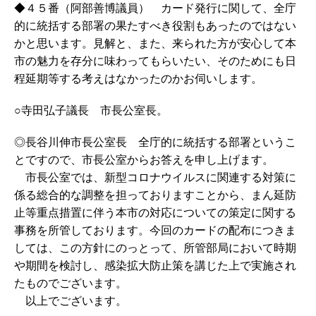
◆４５番（阿部善博議員） カード発行に関して、全庁
的に統括する部署の果たすべき役割もあったのではない
かと思います。見解と、また、来られた方が安心して本
市の魅力を存分に味わってもらいたい、そのためにも日
程延期等する考えはなかったのかお伺いします。
○寺田弘子議長 市長公室長。
◎長谷川伸市長公室長 全庁的に統括する部署というこ
とですので、市長公室からお答えを申し上げます。
市長公室では、新型コロナウイルスに関連する対策に
係る総合的な調整を担っておりますことから、まん延防
止等重点措置に伴う本市の対応についての策定に関する
事務を所管しております。今回のカードの配布につきま
しては、この方針にのっとって、所管部局において時期
や期間を検討し、感染拡大防止策を講じた上で実施され
たものでございます。
以上でございます。