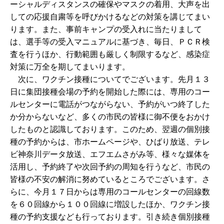
ーシャルディスタンスの確保やマスクの着用、大声を出
しての応援自粛等を呼びかけるなどの対策を講じてまい
ります。また、事前キャンプの受入れに当たりまして
は、選手等の受入マニュアルに基づき、毎日、ＰＣＲ検
査を行うほか、行動範囲も厳しく制限するなど、感染症
対策に万全を期してまいります。
次に、ワクチン接種についてでございます。先月１３
日に集団接種会場の予約を開始した際には、専用のコー
ルセンターに電話がつながらない、予約がいつ終了した
か分からないなど、多くの市民の皆様に御不便をおかけ
したものと認識しております。このため、翌週の個別接
種の予約からは、市ホームページや、ひばり放送、テレ
ビ神奈川データ放送、エフエムさがみ等、様々な媒体を
活用し、予約終了や次回予約の周知を行うなど、市民の
皆様の不安の解消に努めているところでございます。さ
らに、今月１７日からは専用のコールセンターの回線数
を６０回線から１００回線に増設したほか、ワクチン接
種の予約支援なども行っております。引き続き個別接種