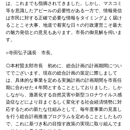
は、これまでも指摘されてきました。しかし、マスコミ
等を意識したアピールの必要性がある一方で、情報発信
は市民に対する正確で必要な情報をタイミングよく届け
ることこそ大事、地道で着実な日々の行政運営こそ最大
の魅力発信との意見もあります。市長の御見解を伺いま
す。
○寺田弘子議長 市長。
◎本村賢太郎市長 初めに、総合計画の計画期間につい
てでございます。現在の総合計画の策定に際しまして
は、具体的な事業を定める実施計画の計画期間を市長任
期に合わせた４年間とすることとしておりました。しか
しながら、激甚化する自然災害や新型コロナウイルス感
染症などにより目まぐるしく変化する社会経済情勢に対
応するための新たな仕組みとして、毎年度事業の見直し
を行う総合計画推進プログラムを定めることとしたもの
で、これに基づき私の目指す政策の実現に取り組んでま