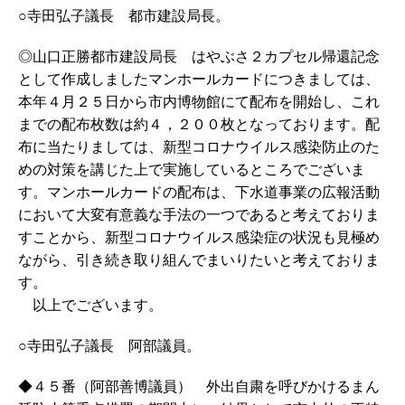
○寺田弘子議長 都市建設局長。
◎山口正勝都市建設局長 はやぶさ２カプセル帰還記念
として作成しましたマンホールカードにつきましては、
本年４月２５日から市内博物館にて配布を開始し、これ
までの配布枚数は約４，２００枚となっております。配
布に当たりましては、新型コロナウイルス感染防止のた
めの対策を講じた上で実施しているところでございま
す。マンホールカードの配布は、下水道事業の広報活動
において大変有意義な手法の一つであると考えておりま
すことから、新型コロナウイルス感染症の状況も見極め
ながら、引き続き取り組んでまいりたいと考えておりま
す。
以上でございます。
○寺田弘子議長 阿部議員。
◆４５番（阿部善博議員） 外出自粛を呼びかけるまん