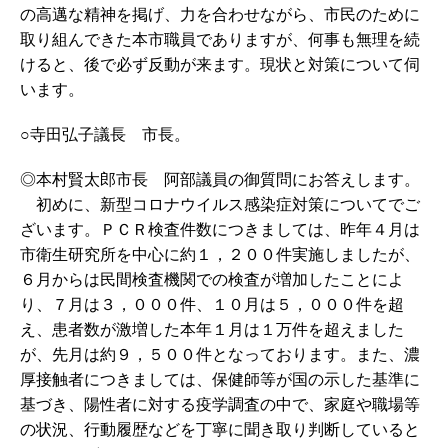
の高邁な精神を掲げ、力を合わせながら、市民のために
取り組んできた本市職員でありますが、何事も無理を続
けると、後で必ず反動が来ます。現状と対策について伺
います。
○寺田弘子議長 市長。
◎本村賢太郎市長 阿部議員の御質問にお答えします。
初めに、新型コロナウイルス感染症対策についてでご
ざいます。ＰＣＲ検査件数につきましては、昨年４月は
市衛生研究所を中心に約１，２００件実施しましたが、
６月からは民間検査機関での検査が増加したことによ
り、７月は３，０００件、１０月は５，０００件を超
え、患者数が激増した本年１月は１万件を超えました
が、先月は約９，５００件となっております。また、濃
厚接触者につきましては、保健師等が国の示した基準に
基づき、陽性者に対する疫学調査の中で、家庭や職場等
の状況、行動履歴などを丁寧に聞き取り判断していると