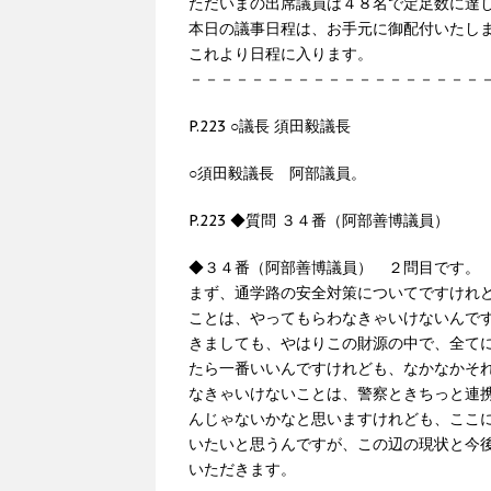
ただいまの出席議員は４８名で定足数に達
本日の議事日程は、お手元に御配付いたし
これより日程に入ります。
－－－－－－－－－－－－－－－－－－－
P.223 ○議長 須田毅議長
○須田毅議長 阿部議員。
P.223 ◆質問 ３４番（阿部善博議員）
◆３４番（阿部善博議員） ２問目です。
まず、通学路の安全対策についてですけれ
ことは、やってもらわなきゃいけないんで
きましても、やはりこの財源の中で、全て
たら一番いいんですけれども、なかなかそ
なきゃいけないことは、警察ときちっと連
んじゃないかなと思いますけれども、ここ
いたいと思うんですが、この辺の現状と今
いただきます。