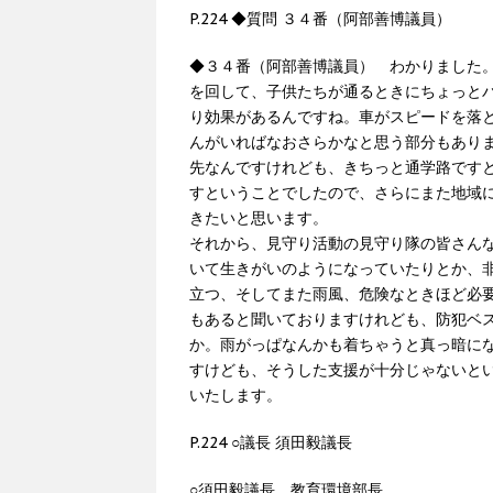
P.224 ◆質問 ３４番（阿部善博議員）
◆３４番（阿部善博議員） わかりました
を回して、子供たちが通るときにちょっと
り効果があるんですね。車がスピードを落
んがいればなおさらかなと思う部分もあり
先なんですけれども、きちっと通学路です
すということでしたので、さらにまた地域
きたいと思います。
それから、見守り活動の見守り隊の皆さん
いて生きがいのようになっていたりとか、
立つ、そしてまた雨風、危険なときほど必
もあると聞いておりますけれども、防犯ベ
か。雨がっぱなんかも着ちゃうと真っ暗に
すけども、そうした支援が十分じゃないと
いたします。
P.224 ○議長 須田毅議長
○須田毅議長 教育環境部長。