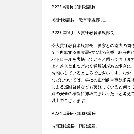
P.223 ○議長 須田毅議長
○須田毅議長 教育環境部長。
P.223 ◎答弁 大貫守教育環境部長
◎大貫守教育環境部長 警察との協力の関
でも所轄する警察署や地域の交番、駐在所
パトロールを実施していると伺っておりま
よる進入禁止などの交通規制がある場合に
お願いしているところでございます。なお
などについては、学校の正門前や事故多発
による巡回啓発なども実施していると伺っ
路の安全の確保に努めてまいりたいと考え
以上でございます。
P.224 ○議長 須田毅議長
○須田毅議長 阿部議員。