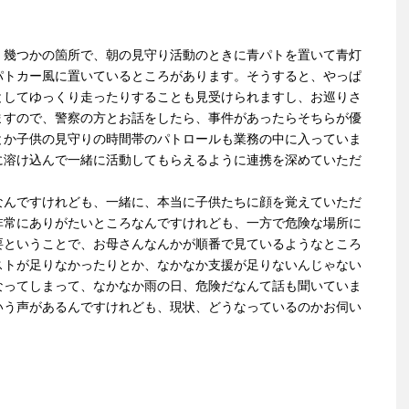
。幾つかの箇所で、朝の見守り活動のときに青パトを置いて青灯
パトカー風に置いているところがあります。そうすると、やっぱ
としてゆっくり走ったりすることも見受けられますし、お巡りさ
ますので、警察の方とお話をしたら、事件があったらそちらが優
とか子供の見守りの時間帯のパトロールも業務の中に入っていま
に溶け込んで一緒に活動してもらえるように連携を深めていただ
なんですけれども、一緒に、本当に子供たちに顔を覚えていただ
非常にありがたいところなんですけれども、一方で危険な場所に
要ということで、お母さんなんかが順番で見ているようなところ
ストが足りなかったりとか、なかなか支援が足りないんじゃない
なってしまって、なかなか雨の日、危険だなんて話も聞いていま
いう声があるんですけれども、現状、どうなっているのかお伺い