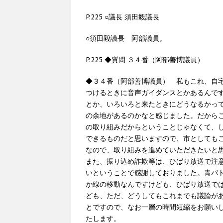
P.225 ○議長 須田毅議長
○須田毅議長 阿部議員。
P.225 ◆質問 ３４番（阿部善博議員）
◆３４番（阿部善博議員） 私もこれ、自
つけるときに音声ガイダンスとかあるんで
とか、いろいろと来たときにどうなるかっ
の余地があるのかなと感じました。だから
の取り組みだからということじゃなくて、
できるものだと思いますので、市としても
なので、取り組みを進めていただきたいと
また、振り込め詐欺等は、ひばり放送で注
いということで感謝しておりました。青パ
か線の移動なんですけども、ひばり放送で
ども、ただ、どうしてもこれまでも議論が
とですので、なお一層の時間短縮をお願い
たします。