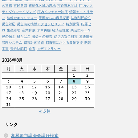
の連携
市民意識
市街化区域の農地
市道東林間線
庁内シス
テムダウンサイジング
庁内ベンチャー制度
情報セキュリテ
ィ
情報セキュリティー
民間からの職員採用
法制部門設立
災害対応
災害時の情報アクセシビリティ
特別保育
犯罪ゼ
ロ
生産緑地
産業育成
米軍再編
経済活性化
統合型ＧＩＳ
緑の保全
脱たばこ
議会への報告
踏切の安全対策
道路情報
管理システム
都市計画道路
都市部における農業支援
防音
工事
青色防犯灯
食育
ｅデモクラシー
2026年8月
月
火
水
木
金
土
日
1
2
3
4
5
6
7
8
9
10
11
12
13
14
15
16
17
18
19
20
21
22
23
24
25
26
27
28
29
30
31
« 5月
リンク
相模原市議会会議録検索