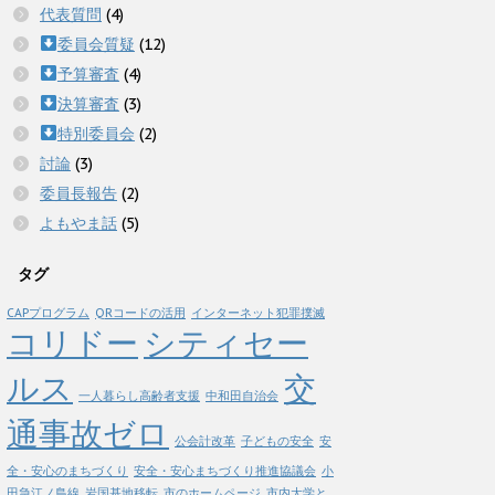
代表質問
(4)
委員会質疑
(12)
予算審査
(4)
決算審査
(3)
特別委員会
(2)
討論
(3)
委員長報告
(2)
よもやま話
(5)
タグ
CAPプログラム
QRコードの活用
インターネット犯罪撲滅
コリドー
シティセー
ルス
交
一人暮らし高齢者支援
中和田自治会
通事故ゼロ
公会計改革
子どもの安全
安
全・安心のまちづくり
安全・安心まちづくり推進協議会
小
田急江ノ島線
岩国基地移転
市のホームページ
市内大学と