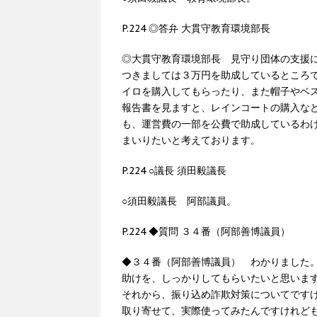
P.224 ◎答弁 大貫守教育環境部長
◎大貫守教育環境部長 見守り団体の支援
つきましては３万円を助成しているところ
イロを購入してもらったり、また帽子やベ
報告書を見ますと、レインコートの購入な
も、運営費の一部を公費で助成しているわ
まいりたいと考えております。
P.224 ○議長 須田毅議長
○須田毅議長 阿部議員。
P.224 ◆質問 ３４番（阿部善博議員）
◆３４番（阿部善博議員） わかりました
助けを、しっかりしてもらいたいと思いま
それから、振り込め詐欺対策についてです
取り寄せて、実際使ってみたんですけれど