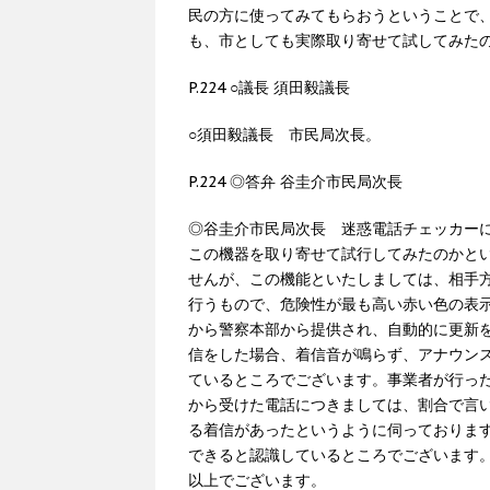
民の方に使ってみてもらおうということで
も、市としても実際取り寄せて試してみた
P.224 ○議長 須田毅議長
○須田毅議長 市民局次長。
P.224 ◎答弁 谷圭介市民局次長
◎谷圭介市民局次長 迷惑電話チェッカー
この機器を取り寄せて試行してみたのかと
せんが、この機能といたしましては、相手
行うもので、危険性が最も高い赤い色の表
から警察本部から提供され、自動的に更新
信をした場合、着信音が鳴らず、アナウン
ているところでございます。事業者が行っ
から受けた電話につきましては、割合で言
る着信があったというように伺っておりま
できると認識しているところでございます
以上でございます。