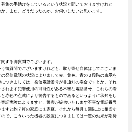
、募集の手助けをしているという状況と聞いておりますけれど
のか、また、どうだったのか、お伺いしたいと思います。
に関する御質問でございます。
いう御質問でございますけれども、取り寄せ自体はしてございま
方の発信電話の状況によりまして赤、黄色、青の３段階の表示を
示につきましては、発信電話番号が非通知の場合ですとか、それ
をされます犯罪使用の可能性がある不審な電話番号、これらの着
スと赤色の点滅により警告するものであるというように承知をし
た実証実験によりますと、警察が提供いたします不審な電話番号
いますと約７軒の家庭に１家庭、それから毎月１回以上に相当す
すので、こういった機器の設置につきましては一定の効果が期待
。