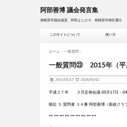
阿部善博 議会発言集
相模原市議会議員 阿部よしひろ 相模原市南区選出
このサイトについて
使い方
ホーム
>
一般質問
>
一般質問㉓ 2015年（平
2015/03/17
2026/05/02
平成２７年 ３月定例会議 03月17日－0
順位 ５ 質問者 ３４番 阿部善博（新政クラ
*** *** *** *** *** *** *** *** ***