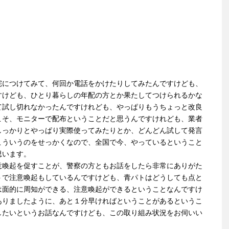
宅につけてみて、何回か電話をかけたりしてみたんですけども、
すけども、ひとり暮らしの年配の方とか果たしてつけられるかな
て試し切れなかったんですけれども、やっぱりもうちょっと改良
こそ、モニターで配布ということだと思うんですけれども、業者
しっかりとやっぱり実際使ってみたりとか、どんどん試して発言
こういうのをせっかくなので、全国で今、やっているということ
思います。
意喚起を促すことが、警察の方ともお話をしたら非常にありがた
トで注意喚起もしているんですけども、青パトはどうしても点と
は面的に周知ができる、注意喚起ができるということなんですけ
ありましたように、あと１分早ければということがあるというこ
したいというお話なんですけども、この取り組み状況をお伺いい