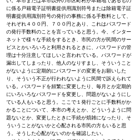
い。本市または本市以外の市区町村が本籍地であるもの
に係る戸籍電子証明書提供用識別符号または除籍電子証
明書提供用識別符号の発行の事務に係る手数料として、
それぞれ４００円、７００円とあり、これはパスワード
の発行手数料のことを言っていると思う。今、インター
ネットで様々な手続をするとき、市民の方が民間のサー
ビスとかいろいろと利用されるときに、パスワードの管
理は十分注意してほしいと言われている。パスワードが
漏出してしまったり、他人のなりすまし、そういうこと
がないように定期的にパスワードの変更をお願いした
り、そういう不正が行われないように民間で訴えられて
いる。パスワードを頻繁に変更したり、毎月とか定期的
にいろいろなパスワードを変更し、問題がないようにし
ている人もいると思う。ここで１発行ごとに手数料がか
かることについて、本市の考えとか、どういうように問
題ないとか、変更したときに手続が煩雑になったり、そ
ういうことがないかと心配される市民の方もいると思
う。そうした心配がないのかを確認したい。