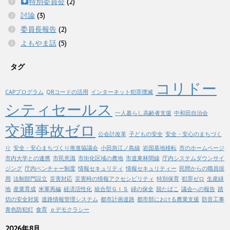
特別委員会
(2)
討論
(3)
委員長報告
(2)
よもやま話
(5)
タグ
コリドー
CAPプログラム
QRコードの活用
インターネット犯罪撲滅
シティセールス
一人暮らし高齢者支援
中和田自治会
交通事故ゼロ
公会計改革
子どもの安全
安全・安心のまちづく
り
安全・安心まちづくり推進協議会
小田急江ノ島線
岩国基地移転
市のホームページ
市内大学との連携
市民意識
市街化区域の農地
市道東林間線
庁内システムダウンサイ
ジング
庁内ベンチャー制度
情報セキュリティ
情報セキュリティー
民間からの職員採
用
法制部門設立
災害対応
災害時の情報アクセシビリティ
特別保育
犯罪ゼロ
生産緑
地
産業育成
米軍再編
経済活性化
統合型ＧＩＳ
緑の保全
脱たばこ
議会への報告
踏
切の安全対策
道路情報管理システム
都市計画道路
都市部における農業支援
防音工事
青色防犯灯
食育
ｅデモクラシー
2026年8月